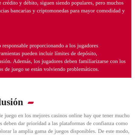
e crédito y débito, siguen siendo populares, pero muchos
encias bancarias y criptomonedas para mayor comodidad y
 responsable proporcionando a los jugadores
ramientas pueden incluir límites de depósito,
usión. Además, los jugadores deben familiarizarse con los
os de juego se están volviendo problemáticos.
usión
e juego en los mejores casinos online hay que tener mucho
s deben dar prioridad a las plataformas de confianza como
plorar la amplia gama de juegos disponibles. De este modo,