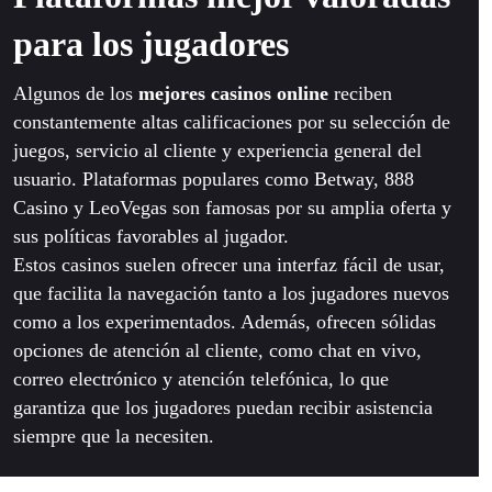
para los jugadores
Algunos de los
mejores casinos online
reciben
constantemente altas calificaciones por su selección de
juegos, servicio al cliente y experiencia general del
usuario. Plataformas populares como Betway, 888
Casino y LeoVegas son famosas por su amplia oferta y
sus políticas favorables al jugador.
Estos casinos suelen ofrecer una interfaz fácil de usar,
que facilita la navegación tanto a los jugadores nuevos
como a los experimentados. Además, ofrecen sólidas
opciones de atención al cliente, como chat en vivo,
correo electrónico y atención telefónica, lo que
garantiza que los jugadores puedan recibir asistencia
siempre que la necesiten.