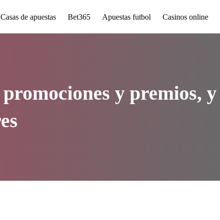
Casas de apuestas
Bet365
Apuestas futbol
Casinos online
s promociones y premios, y
es